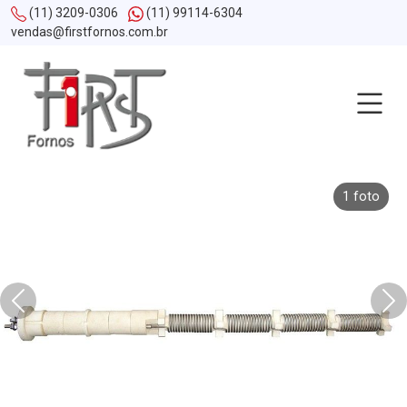
(11) 3209-0306
(11) 99114-6304
vendas@firstfornos.com.br
1 foto
Anterior
Pr