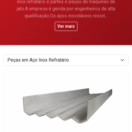
inox refratário e partes e peças de máquinas de
jato.A empresa é gerida por engenheiros de alta
qualificação.Os aços inoxidáveis resist…
Ver mais