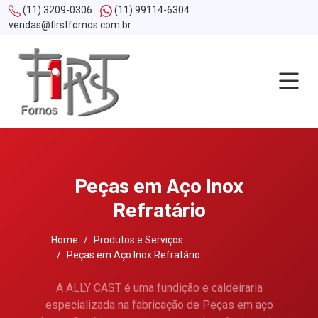
(11) 3209-0306
(11) 99114-6304
vendas@firstfornos.com.br
Peças em Aço Inox
Refratário
Home
Produtos e Serviços
Peças em Aço Inox Refratário
A ALLY CAST é uma fundição e caldeiraria
especializada na fabricação de Peças em aço